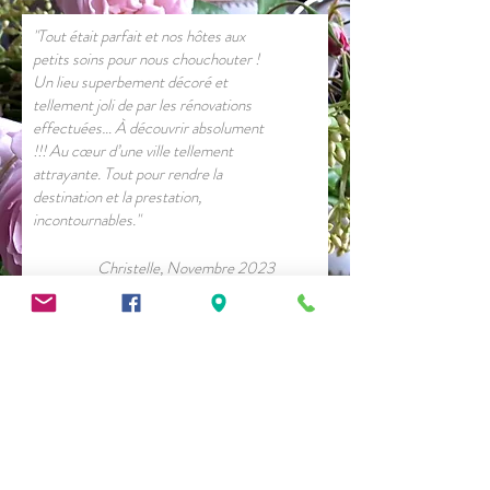
"Tout était parfait et nos hôtes aux
petits soins pour nous chouchouter !
Un lieu superbement décoré et
tellement joli de par les rénovations
effectuées… À découvrir absolument
!!! Au cœur d’une ville tellement
attrayante. Tout pour rendre la
destination et la prestation,
incontournables."
Christelle, Novembre 2023