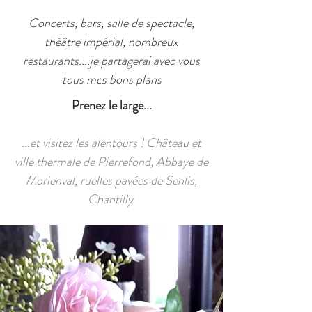
Concerts, bars, salle de spectacle,
théâtre impérial, nombreux
restaurants....je partagerai avec vous
tous mes bons plans
Prenez le large...
...et visitez les alentours ! Château et
ville thermale de Pierrefond, Abbaye de
Morienval, ruelles pavées de Senlis,
Chantilly